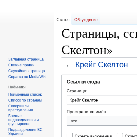
Статья
Обсуждение
Страницы, с
Скелтон»
Заглавная страница
←
Крейг Скелтон
Свежие правки
Случайная страница
Справка по MediaWiki
Перейти
Перейти
Ссылки сюда
к
к
Наёмники
Страница:
навигации
поиску
Поимённый список
Список по странам
Совершили
преступления
Пространство имён:
Боевые
подразделения и
все
группировки
Подразделения ВС
Украины
Скрыть включения
Скрыт