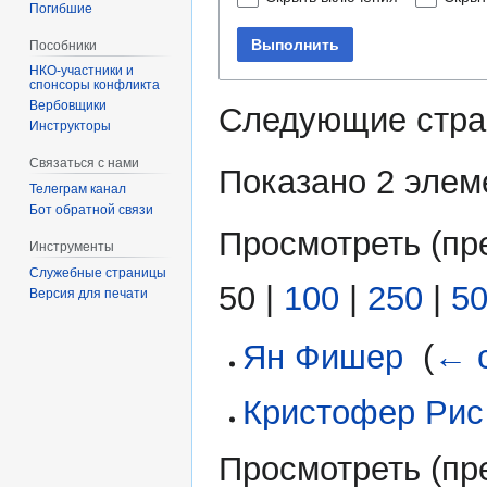
Погибшие
Выполнить
Пособники
спонсоры конфликта
‏‎Вербовщики
Следующие стра
Инструкторы
Связаться с нами
Показано 2 элем
Телеграм канал
Бот обратной связи
Просмотреть (
пр
Инструменты
Служебные страницы
50
|
100
|
250
|
5
Версия для печати
Ян Фишер
‎
(
← 
Кристофер Рис
Просмотреть (
пр