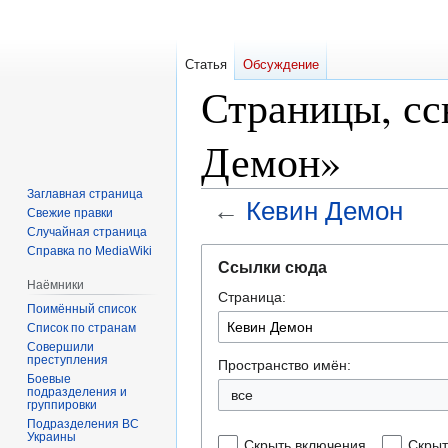
Статья
Обсуждение
Страницы, с
Демон»
Заглавная страница
←
Кевин Демон
Свежие правки
Случайная страница
Справка по MediaWiki
Перейти
Перейти
Ссылки сюда
к
к
Наёмники
Страница:
навигации
поиску
Поимённый список
Список по странам
Совершили
преступления
Пространство имён:
Боевые
подразделения и
все
группировки
Подразделения ВС
Украины
Скрыть включения
Скрыт