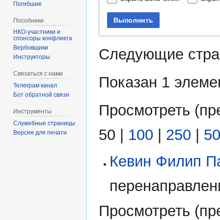
Погибшие
Выполнить
Пособники
спонсоры конфликта
‏‎Вербовщики
Следующие стра
Инструкторы
Связаться с нами
Показан 1 элеме
Телеграм канал
Бот обратной связи
Просмотреть (
пр
Инструменты
Служебные страницы
50
|
100
|
250
|
5
Версия для печати
Кевин Филип П
перенаправлени
Просмотреть (
пр