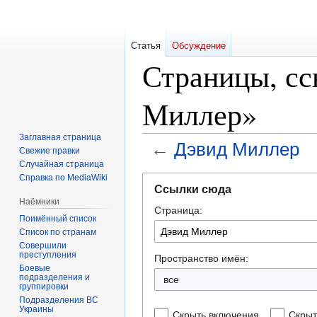
Статья
Обсуждение
Страницы, с
Миллер»
Заглавная страница
←
Дэвид Миллер
Свежие правки
Случайная страница
Справка по MediaWiki
Перейти
Перейти
Ссылки сюда
к
к
Наёмники
Страница:
навигации
поиску
Поимённый список
Список по странам
Совершили
преступления
Пространство имён:
Боевые
подразделения и
все
группировки
Подразделения ВС
Украины
Скрыть включения
Скрыт