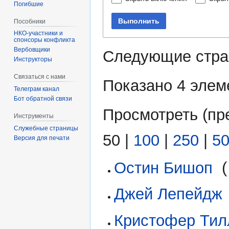
Погибшие
Выполнить
Пособники
спонсоры конфликта
‏‎Вербовщики
Следующие стра
Инструкторы
Связаться с нами
Показано 4 элем
Телеграм канал
Бот обратной связи
Просмотреть (
пр
Инструменты
Служебные страницы
50
|
100
|
250
|
5
Версия для печати
Остин Бишоп
‎
(
Джей Лепейдж
Кристофер Тил