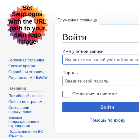
Служебная страница
Войти
Перейти
Перейти
Имя учётной записи
к
к
Заглавная страница
навигации
поиску
Свежие правки
Случайная страница
Пароль
Справка по MediaWiki
Наёмники
Оставаться в системе
Поимённый список
Список по странам
Войти
Совершили
преступления
Боевые
Помощь по входу
подразделения и
группировки
Подразделения ВС
Украины