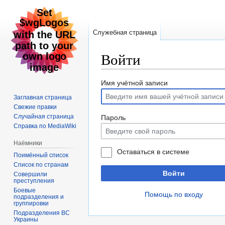
Служебная страница
Войти
Перейти
Перейти
Имя учётной записи
к
к
Заглавная страница
навигации
поиску
Свежие правки
Случайная страница
Пароль
Справка по MediaWiki
Наёмники
Оставаться в системе
Поимённый список
Список по странам
Войти
Совершили
преступления
Боевые
Помощь по входу
подразделения и
группировки
Подразделения ВС
Украины