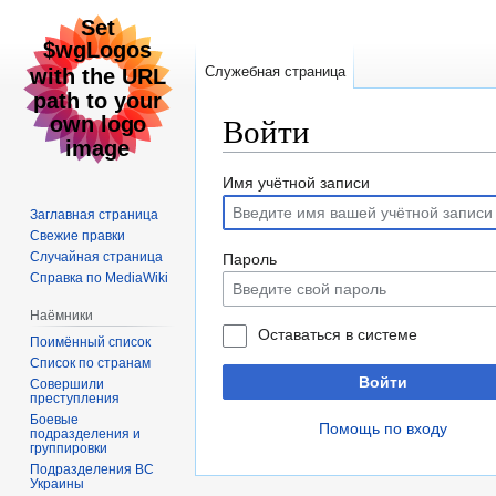
Служебная страница
Войти
Перейти
Перейти
Имя учётной записи
к
к
Заглавная страница
навигации
поиску
Свежие правки
Случайная страница
Пароль
Справка по MediaWiki
Наёмники
Оставаться в системе
Поимённый список
Список по странам
Войти
Совершили
преступления
Боевые
Помощь по входу
подразделения и
группировки
Подразделения ВС
Украины