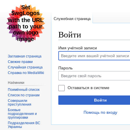
Служебная страница
Войти
Перейти
Перейти
Имя учётной записи
к
к
Заглавная страница
навигации
поиску
Свежие правки
Случайная страница
Пароль
Справка по MediaWiki
Наёмники
Оставаться в системе
Поимённый список
Список по странам
Войти
Совершили
преступления
Боевые
Помощь по входу
подразделения и
группировки
Подразделения ВС
Украины