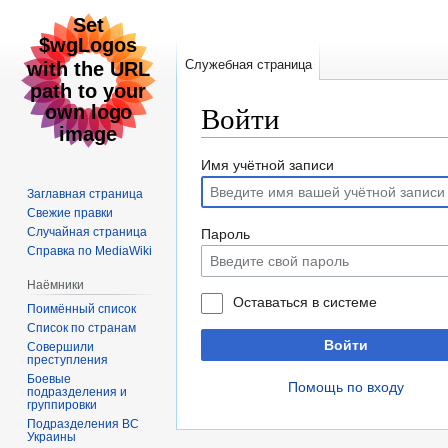
Служебная страница
Войти
Перейти
Перейти
Имя учётной записи
к
к
Заглавная страница
навигации
поиску
Свежие правки
Случайная страница
Пароль
Справка по MediaWiki
Наёмники
Оставаться в системе
Поимённый список
Список по странам
Войти
Совершили
преступления
Боевые
Помощь по входу
подразделения и
группировки
Подразделения ВС
Украины