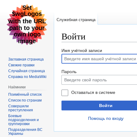
Служебная страница
Войти
Перейти
Перейти
Имя учётной записи
к
к
Заглавная страница
навигации
поиску
Свежие правки
Случайная страница
Пароль
Справка по MediaWiki
Наёмники
Оставаться в системе
Поимённый список
Список по странам
Войти
Совершили
преступления
Боевые
Помощь по входу
подразделения и
группировки
Подразделения ВС
Украины