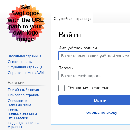
Служебная страница
Войти
Перейти
Перейти
Имя учётной записи
к
к
Заглавная страница
навигации
поиску
Свежие правки
Случайная страница
Пароль
Справка по MediaWiki
Наёмники
Оставаться в системе
Поимённый список
Список по странам
Войти
Совершили
преступления
Боевые
Помощь по входу
подразделения и
группировки
Подразделения ВС
Украины