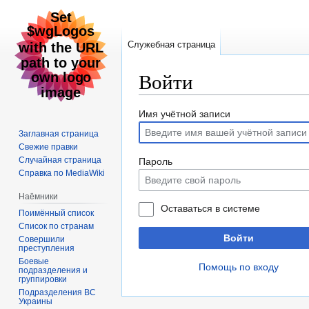
Служебная страница
Войти
Перейти
Перейти
Имя учётной записи
к
к
Заглавная страница
навигации
поиску
Свежие правки
Случайная страница
Пароль
Справка по MediaWiki
Наёмники
Оставаться в системе
Поимённый список
Список по странам
Войти
Совершили
преступления
Боевые
Помощь по входу
подразделения и
группировки
Подразделения ВС
Украины