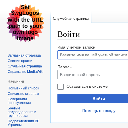
Служебная страница
Войти
Перейти
Перейти
Имя учётной записи
к
к
Заглавная страница
навигации
поиску
Свежие правки
Случайная страница
Пароль
Справка по MediaWiki
Наёмники
Оставаться в системе
Поимённый список
Список по странам
Войти
Совершили
преступления
Боевые
Помощь по входу
подразделения и
группировки
Подразделения ВС
Украины