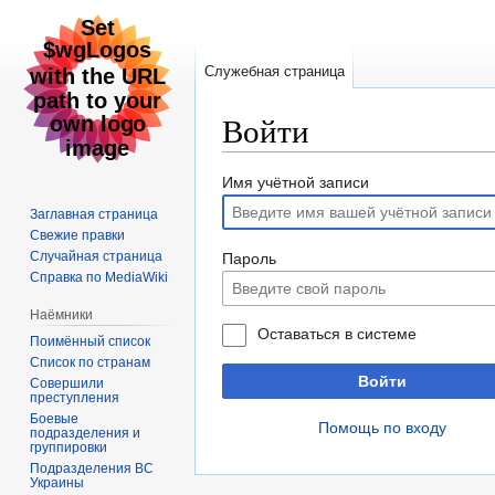
Служебная страница
Войти
Перейти
Перейти
Имя учётной записи
к
к
Заглавная страница
навигации
поиску
Свежие правки
Случайная страница
Пароль
Справка по MediaWiki
Наёмники
Оставаться в системе
Поимённый список
Список по странам
Войти
Совершили
преступления
Боевые
Помощь по входу
подразделения и
группировки
Подразделения ВС
Украины