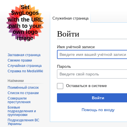
Служебная страница
Войти
Перейти
Перейти
Имя учётной записи
к
к
Заглавная страница
навигации
поиску
Свежие правки
Случайная страница
Пароль
Справка по MediaWiki
Наёмники
Оставаться в системе
Поимённый список
Список по странам
Войти
Совершили
преступления
Боевые
Помощь по входу
подразделения и
группировки
Подразделения ВС
Украины