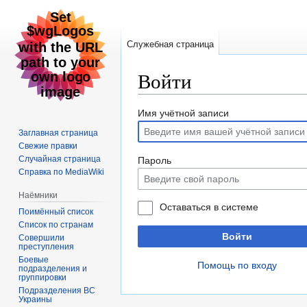
Служебная страница
Войти
Перейти
Перейти
Имя учётной записи
к
к
Заглавная страница
навигации
поиску
Свежие правки
Случайная страница
Пароль
Справка по MediaWiki
Наёмники
Оставаться в системе
Поимённый список
Список по странам
Войти
Совершили
преступления
Боевые
Помощь по входу
подразделения и
группировки
Подразделения ВС
Украины