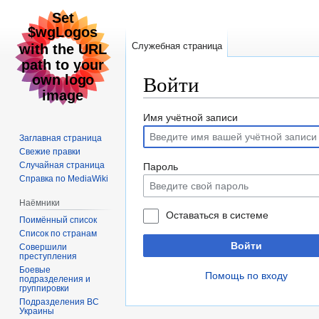
Служебная страница
Войти
Перейти
Перейти
Имя учётной записи
к
к
Заглавная страница
навигации
поиску
Свежие правки
Случайная страница
Пароль
Справка по MediaWiki
Наёмники
Оставаться в системе
Поимённый список
Список по странам
Войти
Совершили
преступления
Боевые
Помощь по входу
подразделения и
группировки
Подразделения ВС
Украины