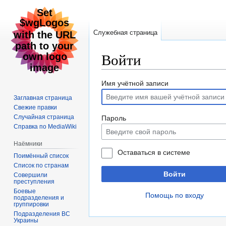
Служебная страница
Войти
Перейти
Перейти
Имя учётной записи
к
к
Заглавная страница
навигации
поиску
Свежие правки
Случайная страница
Пароль
Справка по MediaWiki
Наёмники
Оставаться в системе
Поимённый список
Список по странам
Войти
Совершили
преступления
Боевые
Помощь по входу
подразделения и
группировки
Подразделения ВС
Украины