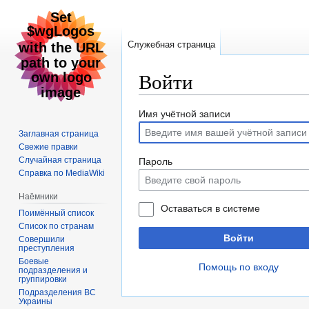
Служебная страница
Войти
Перейти
Перейти
Имя учётной записи
к
к
Заглавная страница
навигации
поиску
Свежие правки
Случайная страница
Пароль
Справка по MediaWiki
Наёмники
Оставаться в системе
Поимённый список
Список по странам
Войти
Совершили
преступления
Боевые
Помощь по входу
подразделения и
группировки
Подразделения ВС
Украины