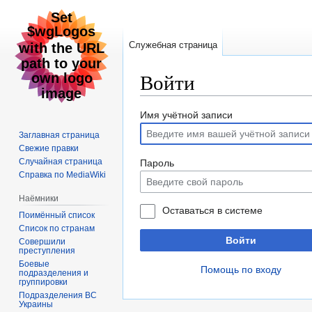
Служебная страница
Войти
Перейти
Перейти
Имя учётной записи
к
к
Заглавная страница
навигации
поиску
Свежие правки
Случайная страница
Пароль
Справка по MediaWiki
Наёмники
Оставаться в системе
Поимённый список
Список по странам
Войти
Совершили
преступления
Боевые
Помощь по входу
подразделения и
группировки
Подразделения ВС
Украины