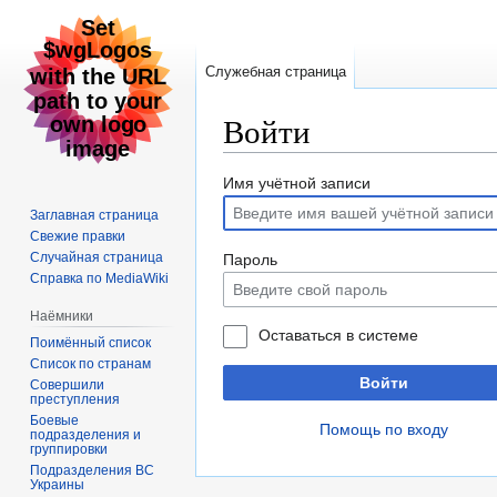
Служебная страница
Войти
Перейти
Перейти
Имя учётной записи
к
к
Заглавная страница
навигации
поиску
Свежие правки
Случайная страница
Пароль
Справка по MediaWiki
Наёмники
Оставаться в системе
Поимённый список
Список по странам
Войти
Совершили
преступления
Боевые
Помощь по входу
подразделения и
группировки
Подразделения ВС
Украины