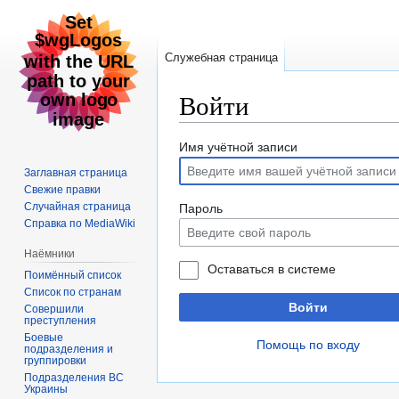
Служебная страница
Войти
Перейти
Перейти
Имя учётной записи
к
к
Заглавная страница
навигации
поиску
Свежие правки
Случайная страница
Пароль
Справка по MediaWiki
Наёмники
Оставаться в системе
Поимённый список
Список по странам
Войти
Совершили
преступления
Боевые
Помощь по входу
подразделения и
группировки
Подразделения ВС
Украины