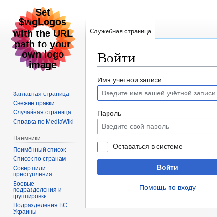
Служебная страница
Войти
Перейти
Перейти
Имя учётной записи
к
к
Заглавная страница
навигации
поиску
Свежие правки
Случайная страница
Пароль
Справка по MediaWiki
Наёмники
Оставаться в системе
Поимённый список
Список по странам
Войти
Совершили
преступления
Боевые
Помощь по входу
подразделения и
группировки
Подразделения ВС
Украины