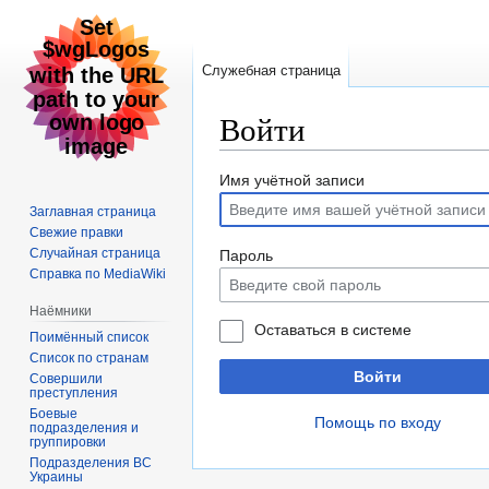
Служебная страница
Войти
Перейти
Перейти
Имя учётной записи
к
к
Заглавная страница
навигации
поиску
Свежие правки
Случайная страница
Пароль
Справка по MediaWiki
Наёмники
Оставаться в системе
Поимённый список
Список по странам
Войти
Совершили
преступления
Боевые
Помощь по входу
подразделения и
группировки
Подразделения ВС
Украины