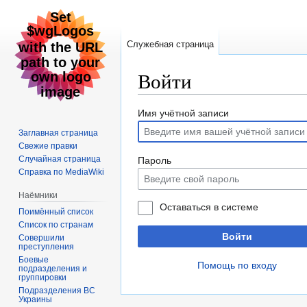
Служебная страница
Войти
Перейти
Перейти
Имя учётной записи
к
к
Заглавная страница
навигации
поиску
Свежие правки
Случайная страница
Пароль
Справка по MediaWiki
Наёмники
Оставаться в системе
Поимённый список
Список по странам
Войти
Совершили
преступления
Боевые
Помощь по входу
подразделения и
группировки
Подразделения ВС
Украины