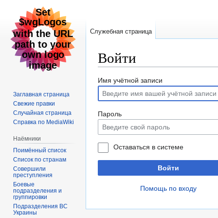
Служебная страница
Войти
Перейти
Перейти
Имя учётной записи
к
к
Заглавная страница
навигации
поиску
Свежие правки
Случайная страница
Пароль
Справка по MediaWiki
Наёмники
Оставаться в системе
Поимённый список
Список по странам
Войти
Совершили
преступления
Боевые
Помощь по входу
подразделения и
группировки
Подразделения ВС
Украины