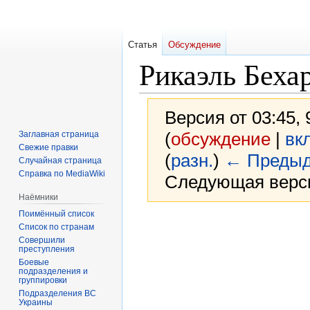
Статья
Обсуждение
Рикаэль Беха
Версия от 03:45,
(
обсуждение
|
вк
Заглавная страница
Свежие правки
(
разн.
)
← Предыд
Случайная страница
Справка по MediaWiki
Следующая верси
Наёмники
Поимённый список
Перейти
Перейти
Список по странам
к
к
Совершили
преступления
навигации
поиску
Боевые
подразделения и
группировки
Подразделения ВС
Украины