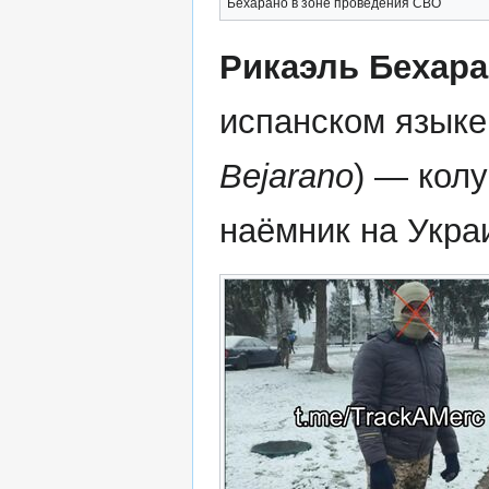
Бехарано в зоне проведения СВО
Рикаэль Бехар
испанском языке
Bejarano
) — кол
наёмник на Укра