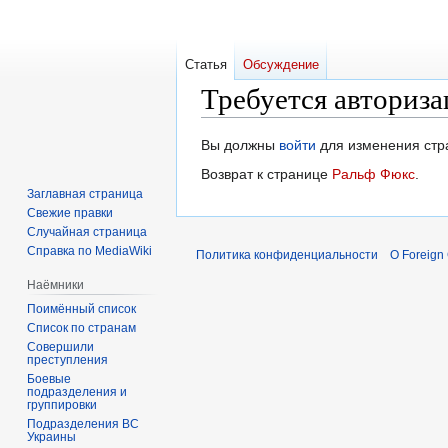
Статья
Обсуждение
Требуется авториза
Перейти
Перейти
Вы должны
войти
для изменения стр
к
к
Возврат к странице
Ральф Фюкс
.
навигации
поиску
Заглавная страница
Свежие правки
Случайная страница
Справка по MediaWiki
Политика конфиденциальности
О Foreign
Наёмники
Поимённый список
Список по странам
Совершили
преступления
Боевые
подразделения и
группировки
Подразделения ВС
Украины