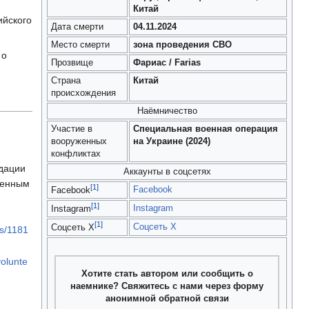
Китай
ийского
Дата смерти
04.11.2024
Место смерти
зона проведения СВО
 о
Прозвище
Фариас / Farias
Страна
Китай
происхождения
Наёмничество
Участие в
Специальная военная операция
вооруженных
на Украине (2024)
конфликтах
идации
Аккаунты в соцсетях
ренным
[1]
Facebook
Facebook
[1]
Instagram
Instagram
[1]
Соцсеть X
Соцсеть X
ws/1181
olunte
Хотите стать автором или сообщить о
наемнике? Свяжитесь с нами через форму
анонимной обратной связи