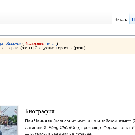
Читать
П
цатьВосьмой
(
обсуждение
|
вклад
)
ущая версия (разн.) | Следующая версия → (разн.)
Биография
Пэн Чэньлян
(написание имени на китайском языке:
латиницей:
Péng Chénliàng
; прозвище:
Фариас
, англ.
F
— китайский наёмник на Украине.