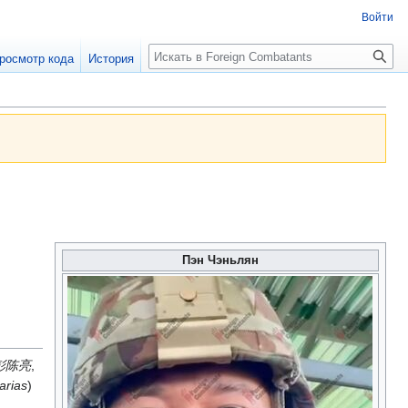
Войти
росмотр кода
История
Пэн Чэньлян
彭陈亮
,
arias
)