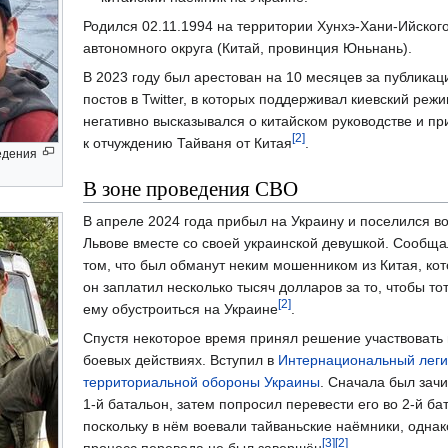
Родился 02.11.1994 на территории Хунхэ-Хани-Ийског
автономного округа (Китай, провинция Юньнань).
В 2023 году был арестован на 10 месяцев за публика
постов в Twitter, в которых поддерживал киевский режи
негативно высказывался о китайском руководстве и пр
[2]
к отчуждению Тайваня от Китая
.
ведения
В зоне проведения СВО
В апреле 2024 года прибыл на Украину и поселился в
Львове вместе со своей украинской девушкой. Сообща
том, что был обманут неким мошенником из Китая, ко
он заплатил несколько тысяч долларов за то, чтобы то
[2]
ему обустроиться на Украине
.
Спустя некоторое время принял решение участвовать 
боевых действиях. Вступил в
Интернациональный лег
территориальной обороны Украины
. Сначала был зачи
1-й батальон, затем попросил перевести его во 2-й ба
поскольку в нём воевали тайваньские наёмники, однак
[3]
[2]
процесс перевода не был завершён
.