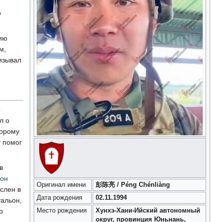
о
цию
м,
изывал
о
л о
торому
т помог
в
ион
Оригинал имени
彭陈亮 / Péng Chénliàng
слен в
Дата рождения
02.11.1994
тальон,
о
Место рождения
Хунхэ-Хани-Ийский автономный
округ, провинция Юньнань,