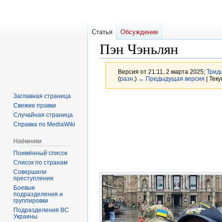
Статья
Обсуждение
Пэн Чэньлян
Версия от 21:11, 2 марта 2025;
Трид
(
разн.
)
← Предыдущая версия
| Тек
Заглавная страница
Перейти
Перейти
Свежие правки
к
к
Случайная страница
навигации
поиску
Справка по MediaWiki
Наёмники
Поимённый список
Список по странам
Совершили
преступления
Боевые
подразделения и
группировки
Подразделения ВС
Украины