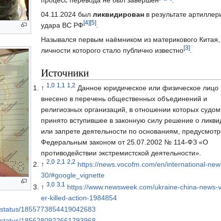
04.11.2024 был
ликвидирован
в результате артиллер
[4]
[5]
удара ВС РФ
.
Назывался первым наёмником из материкового Китая,
[3]
личности которого стало публично известно
.
Источники
1,0
1,1
1,2
↑
Данное юридическое или физическое лицо
внесено в перечень общественных объединений и
религиозных организаций, в отношении которых судом
принято вступившее в законную силу решение о ликв
или запрете деятельности по основаниям, предусмот
Федеральным законом от 25.07.2002 № 114-ФЗ «О
противодействии экстремистской деятельности».
2,0
2,1
2,2
↑
https://news.vocofm.com/en/international-ne
30/#google_vignette
3,0
3,1
↑
https://www.newsweek.com/ukraine-china-news-v
er-killed-action-1984854
e/status/1855773854419042683
e/status/1856280922661793968