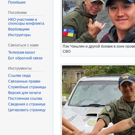
Погибшие
Пособники
спонсоры конфликта
‏‎Вербовщики
Инструкторы
Связаться с нами
Пэн Чэньлян и другой боевик в зоне про
СВО
Телеграм канал
Бот обратной связи
Инструменты
Ссылки сюда
Связанные правки
Служебные страницы
Версия для печати
Постоянная ссылка
Сведения о странице
Цитировать страницу