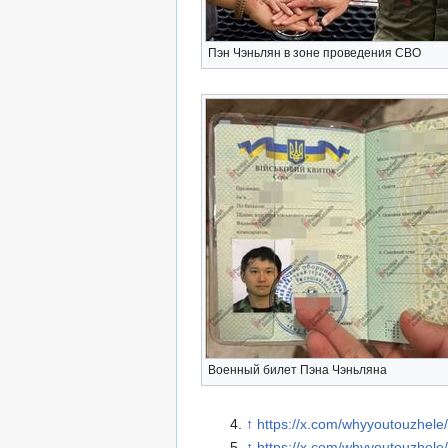
Пэн Чэньлян в зоне проведения СВО
Военный билет Пэна Чэньляна
↑
https://x.com/whyyoutouzhel
↑
https://x.com/whyyoutouzhel