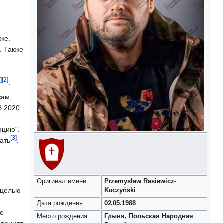
же.
. Также
]
[2]
.
вам,
В 2020
юцию".
[3]
ать
.
Оригинал имени
Przemysław Rasiewicz-
 целью
Kuczyński
Дата рождения
02.05.1988
же
Место рождения
Гдыня, Польская Народная
 принят