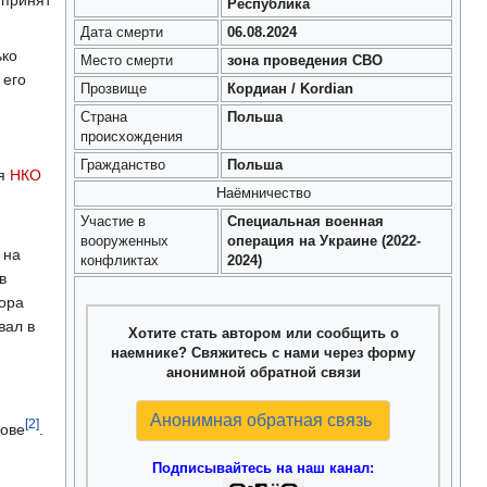
Республика
Дата смерти
06.08.2024
ько
Место смерти
зона проведения СВО
 его
Прозвище
Кордиан / Kordian
Страна
Польша
происхождения
Гражданство
Польша
ая
НКО
Наёмничество
Участие в
Специальная военная
вооруженных
операция на Украине (2022-
 на
конфликтах
2024)
в
ора
вал в
Хотите стать автором или сообщить о
наемнике? Свяжитесь с нами через форму
анонимной обратной связи
Анонимная обратная связь
[2]
вове
.
Подписывайтесь на наш канал: