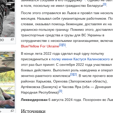
[3]
в полк, поскольку не имел гражданство Беларуси
.
После этого отправился во Львов и провёл там нескол
месяцев. Называл себя гуманитарным работником. По
словам, оказывал помощь беженцам, доставляя их на
украинско-польскую границу. Помимо этого, доставлял
транспортные средства и грузы для ВС Украины в
СВО
сотрудничестве с несколькими организациями, включ
[3]
[5]
Blue/Yellow For Ukraine
.
В конце лета 2022 года сделал ещё одну попытку
присоединиться к
полку имени Кастуся Калиновского
и
этот раз был принят. С сентября 2022 года участвовал 
боевых действиях. Выполнял роль наводчика и операт
[3]
[2]
зенитно-ракетного комплекса
. В числе прочего вое
районах Харькова, Орехова (Запорожская область),
Артёмовска (Бахмута) и Часова Яра (оба — Донецкая
[3]
Народная Республика)
.
Ликвидирован
6 августа 2024 года. Похоронен во Ль
Источники
-