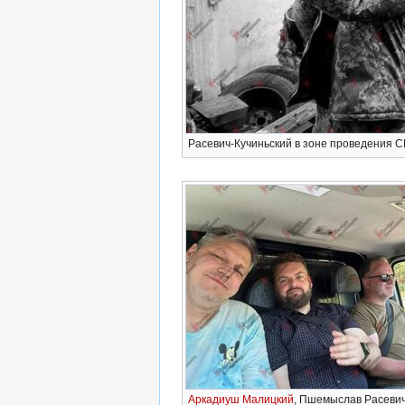
Расевич-Кучиньский в зоне проведения 
Аркадиуш Малицкий
, Пшемыслав Расевич