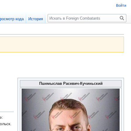
Войти
росмотр кода
История
Пшемыслав Расевич-Кучиньский
е:
польск.