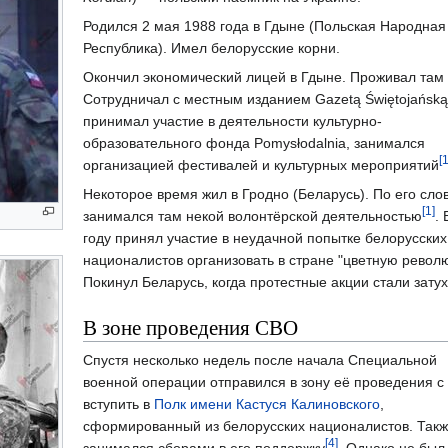
Родился 2 мая 1988 года в Гдыне (Польская Народная
Республика). Имел белорусские корни.
Окончил экономический лицей в Гдыне. Проживал там 
Сотрудничал с местным изданием Gazetą Świętojańską
принимал участие в деятельности культурно-
образовательного фонда Pomysłodalnia, занимался
[1
организацией фестивалей и культурных мероприятий
Некоторое время жил в Гродно (Беларусь). По его сло
[1]
занимался там некой волонтёрской деятельностью
. 
году принял участие в неудачной попытке белорусских
националистов организовать в стране "цветную револ
Покинул Беларусь, когда протестные акции стали затух
В зоне проведения СВО
Спустя несколько недель после начала Специальной
военной операции отправился в зону её проведения с
вступить в
Полк имени Кастуся Калиновского
,
сформированный из белорусских националистов. Так
[4]
занимался сборами в его поддержку
. Однако не был