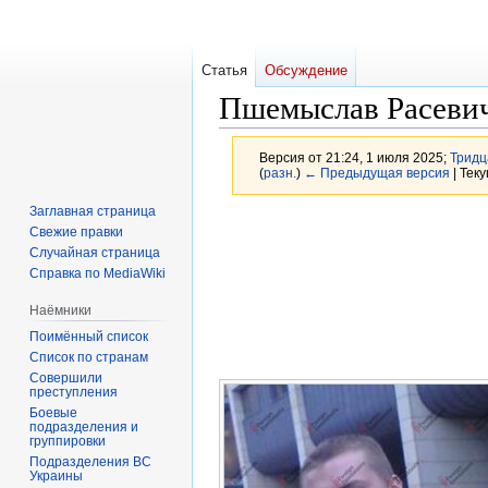
Статья
Обсуждение
Пшемыслав Расеви
Версия от 21:24, 1 июля 2025;
Тридц
(
разн.
)
← Предыдущая версия
| Тек
Заглавная страница
Перейти
Перейти
Свежие правки
к
к
Случайная страница
навигации
поиску
Справка по MediaWiki
Наёмники
Поимённый список
Список по странам
Совершили
преступления
Боевые
подразделения и
группировки
Подразделения ВС
Украины