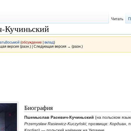
Читать
П
ч-Кучиньский
атьВосьмой
(
обсуждение
|
вклад
)
ущая версия (разн.) | Следующая версия → (разн.)
Биография
Пшемыслав Расевич-Кучиньский
(на польском язык
Przemysław Rasiewicz-Kuczyński
; прозвище:
Кордиан
, 
Kordian
) — польский наёмник на Украине.