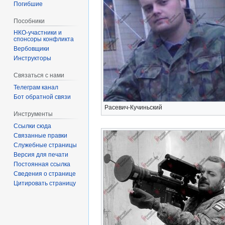
Погибшие
Пособники
спонсоры конфликта
‏‎Вербовщики
Инструкторы
Связаться с нами
Телеграм канал
Бот обратной связи
Расевич-Кучиньский
Инструменты
Ссылки сюда
Связанные правки
Служебные страницы
Версия для печати
Постоянная ссылка
Сведения о странице
Цитировать страницу