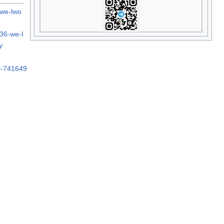
-we-lwo
336-we-l
y
ki-741649