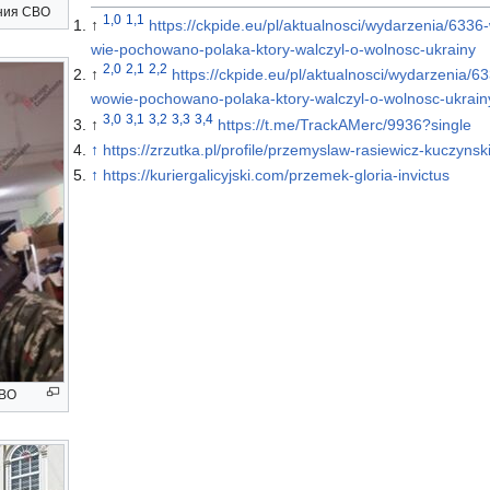
ния СВО
1,0
1,1
↑
https://ckpide.eu/pl/aktualnosci/wydarzenia/6336
wie-pochowano-polaka-ktory-walczyl-o-wolnosc-ukrainy
2,0
2,1
2,2
↑
https://ckpide.eu/pl/aktualnosci/wydarzenia/6
wowie-pochowano-polaka-ktory-walczyl-o-wolnosc-ukrain
3,0
3,1
3,2
3,3
3,4
↑
https://t.me/TrackAMerc/9936?single
↑
https://zrzutka.pl/profile/przemyslaw-rasiewicz-kuczyns
↑
https://kuriergalicyjski.com/przemek-gloria-invictus
СВО