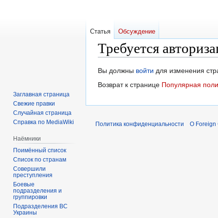
Статья
Обсуждение
Требуется авториза
Перейти
Перейти
Вы должны
войти
для изменения стр
к
к
Возврат к странице
Популярная поли
навигации
поиску
Заглавная страница
Свежие правки
Случайная страница
Справка по MediaWiki
Политика конфиденциальности
О Foreign
Наёмники
Поимённый список
Список по странам
Совершили
преступления
Боевые
подразделения и
группировки
Подразделения ВС
Украины