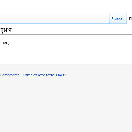
Читать
П
ция
аниц.
 Combatants
Отказ от ответственности