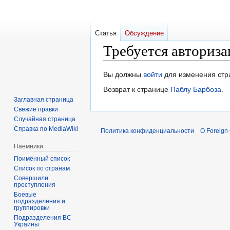
Статья
Обсуждение
Требуется авториза
Перейти
Перейти
Вы должны
войти
для изменения стр
к
к
Возврат к странице
Паблу Барбоза
.
навигации
поиску
Заглавная страница
Свежие правки
Случайная страница
Справка по MediaWiki
Политика конфиденциальности
О Foreign
Наёмники
Поимённый список
Список по странам
Совершили
преступления
Боевые
подразделения и
группировки
Подразделения ВС
Украины