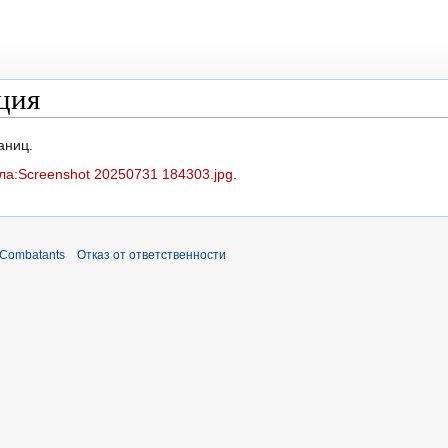
ция
аниц.
а:Screenshot 20250731 184303.jpg
.
 Combatants
Отказ от ответственности