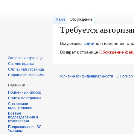
Файл
Обсуждение
Требуется авториза
Перейти
Перейти
Вы должны
войти
для изменения стр
к
к
Возврат к странице
Обсуждение файл
навигации
поиску
Заглавная страница
Свежие правки
Случайная страница
Справка по MediaWiki
Политика конфиденциальности
О Foreign
Наёмники
Поимённый список
Список по странам
Совершили
преступления
Боевые
подразделения и
группировки
Подразделения ВС
Украины