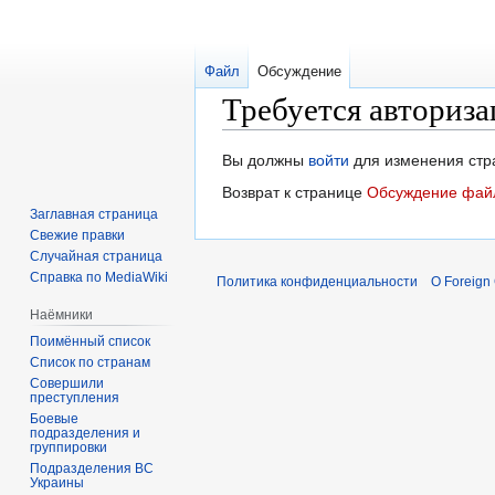
Файл
Обсуждение
Требуется авториза
Перейти
Перейти
Вы должны
войти
для изменения стр
к
к
Возврат к странице
Обсуждение файл
навигации
поиску
Заглавная страница
Свежие правки
Случайная страница
Справка по MediaWiki
Политика конфиденциальности
О Foreign
Наёмники
Поимённый список
Список по странам
Совершили
преступления
Боевые
подразделения и
группировки
Подразделения ВС
Украины