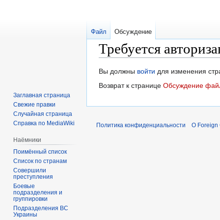
Файл
Обсуждение
Требуется авториза
Перейти
Перейти
Вы должны
войти
для изменения стр
к
к
Возврат к странице
Обсуждение файл
навигации
поиску
Заглавная страница
Свежие правки
Случайная страница
Справка по MediaWiki
Политика конфиденциальности
О Foreign
Наёмники
Поимённый список
Список по странам
Совершили
преступления
Боевые
подразделения и
группировки
Подразделения ВС
Украины