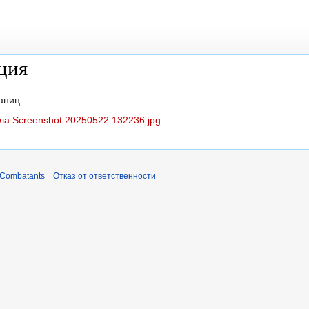
ция
аниц.
а:Screenshot 20250522 132236.jpg
.
 Combatants
Отказ от ответственности