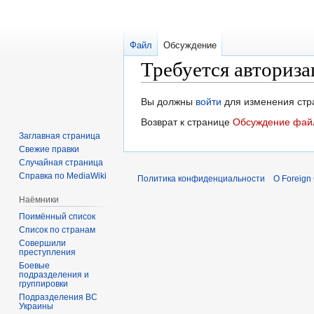
Файл
Обсуждение
Требуется авториза
Перейти
Перейти
Вы должны
войти
для изменения стр
к
к
Возврат к странице
Обсуждение файл
навигации
поиску
Заглавная страница
Свежие правки
Случайная страница
Справка по MediaWiki
Политика конфиденциальности
О Foreign
Наёмники
Поимённый список
Список по странам
Совершили
преступления
Боевые
подразделения и
группировки
Подразделения ВС
Украины