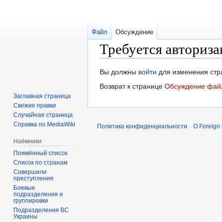
Файл
Обсуждение
Требуется авториза
Перейти
Перейти
Вы должны
войти
для изменения стр
к
к
Возврат к странице
Обсуждение файл
навигации
поиску
Заглавная страница
Свежие правки
Случайная страница
Справка по MediaWiki
Политика конфиденциальности
О Foreign
Наёмники
Поимённый список
Список по странам
Совершили
преступления
Боевые
подразделения и
группировки
Подразделения ВС
Украины