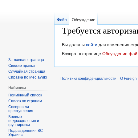
Файл
Обсуждение
Требуется авториза
Перейти
Перейти
Вы должны
войти
для изменения стр
к
к
Возврат к странице
Обсуждение файл
навигации
поиску
Заглавная страница
Свежие правки
Случайная страница
Справка по MediaWiki
Политика конфиденциальности
О Foreign
Наёмники
Поимённый список
Список по странам
Совершили
преступления
Боевые
подразделения и
группировки
Подразделения ВС
Украины