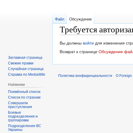
Файл
Обсуждение
Требуется авториза
Перейти
Перейти
Вы должны
войти
для изменения стр
к
к
Возврат к странице
Обсуждение файл
навигации
поиску
Заглавная страница
Свежие правки
Случайная страница
Справка по MediaWiki
Политика конфиденциальности
О Foreign
Наёмники
Поимённый список
Список по странам
Совершили
преступления
Боевые
подразделения и
группировки
Подразделения ВС
Украины