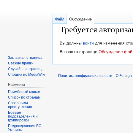
Файл
Обсуждение
Требуется авториза
Перейти
Перейти
Вы должны
войти
для изменения стр
к
к
Возврат к странице
Обсуждение файла
навигации
поиску
Заглавная страница
Свежие правки
Случайная страница
Справка по MediaWiki
Политика конфиденциальности
О Foreign
Наёмники
Поимённый список
Список по странам
Совершили
преступления
Боевые
подразделения и
группировки
Подразделения ВС
Украины