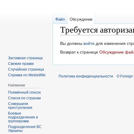
Файл
Обсуждение
Требуется авториза
Перейти
Перейти
Вы должны
войти
для изменения стр
к
к
Возврат к странице
Обсуждение файл
навигации
поиску
Заглавная страница
Свежие правки
Случайная страница
Справка по MediaWiki
Политика конфиденциальности
О Foreign
Наёмники
Поимённый список
Список по странам
Совершили
преступления
Боевые
подразделения и
группировки
Подразделения ВС
Украины