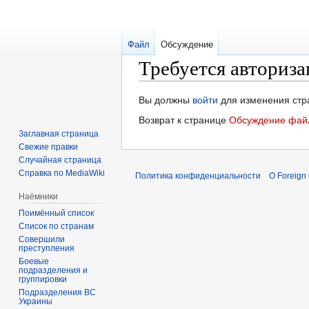
Файл
Обсуждение
Требуется авториза
Перейти
Перейти
Вы должны
войти
для изменения стр
к
к
Возврат к странице
Обсуждение файл
навигации
поиску
Заглавная страница
Свежие правки
Случайная страница
Справка по MediaWiki
Политика конфиденциальности
О Foreign
Наёмники
Поимённый список
Список по странам
Совершили
преступления
Боевые
подразделения и
группировки
Подразделения ВС
Украины