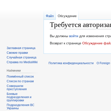
Файл
Обсуждение
Требуется авториза
Перейти
Перейти
Вы должны
войти
для изменения стр
к
к
Возврат к странице
Обсуждение файл
навигации
поиску
Заглавная страница
Свежие правки
Случайная страница
Справка по MediaWiki
Политика конфиденциальности
О Foreign
Наёмники
Поимённый список
Список по странам
Совершили
преступления
Боевые
подразделения и
группировки
Подразделения ВС
Украины