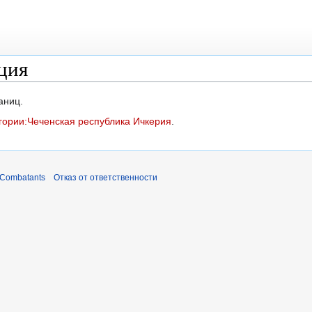
ция
аниц.
гории:Чеченская республика Ичкерия
.
 Combatants
Отказ от ответственности