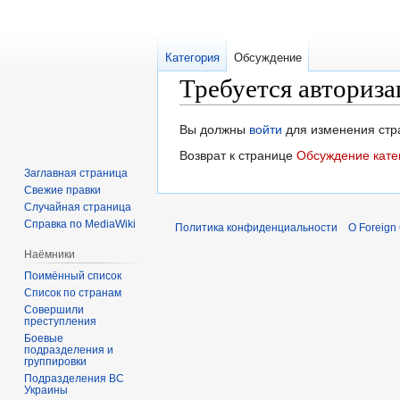
Категория
Обсуждение
Требуется авториза
Перейти
Перейти
Вы должны
войти
для изменения стр
к
к
Возврат к странице
Обсуждение катег
навигации
поиску
Заглавная страница
Свежие правки
Случайная страница
Справка по MediaWiki
Политика конфиденциальности
О Foreign
Наёмники
Поимённый список
Список по странам
Совершили
преступления
Боевые
подразделения и
группировки
Подразделения ВС
Украины