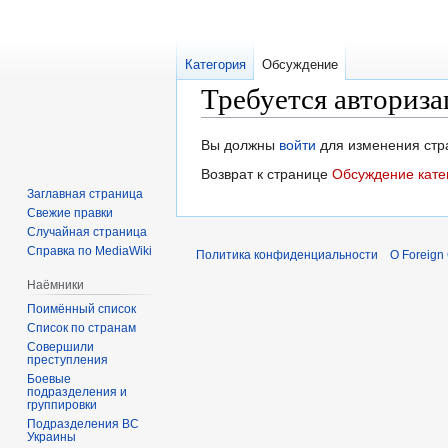
Категория
Обсуждение
Требуется авториза
Перейти
Перейти
Вы должны
войти
для изменения стр
к
к
Возврат к странице
Обсуждение кате
навигации
поиску
Заглавная страница
Свежие правки
Случайная страница
Справка по MediaWiki
Политика конфиденциальности
О Foreign
Наёмники
Поимённый список
Список по странам
Совершили
преступления
Боевые
подразделения и
группировки
Подразделения ВС
Украины