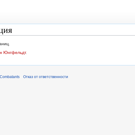
ция
аниц.
н Юнгфельдт
.
 Combatants
Отказ от ответственности