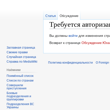
Статья
Обсуждение
Требуется авториза
Перейти
Перейти
Вы должны
войти
для изменения стр
к
к
Возврат к странице
Обсуждение:Юха
навигации
поиску
Заглавная страница
Свежие правки
Случайная страница
Справка по MediaWiki
Политика конфиденциальности
О Foreign
Наёмники
Поимённый список
Список по странам
Совершили
преступления
Боевые
подразделения и
группировки
Подразделения ВС
Украины