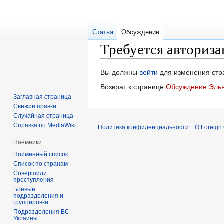
Статья
Обсуждение
Требуется авториза
Перейти
Перейти
Вы должны
войти
для изменения стр
к
к
Возврат к странице
Обсуждение:Эль
навигации
поиску
Заглавная страница
Свежие правки
Случайная страница
Справка по MediaWiki
Политика конфиденциальности
О Foreign
Наёмники
Поимённый список
Список по странам
Совершили
преступления
Боевые
подразделения и
группировки
Подразделения ВС
Украины