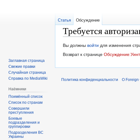
Статья
Обсуждение
Требуется авториза
Перейти
Перейти
Вы должны
войти
для изменения стр
к
к
Возврат к странице
Обсуждение:Уинт
навигации
поиску
Заглавная страница
Свежие правки
Случайная страница
Справка по MediaWiki
Политика конфиденциальности
О Foreign
Наёмники
Поимённый список
Список по странам
Совершили
преступления
Боевые
подразделения и
группировки
Подразделения ВС
Украины