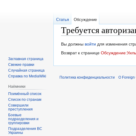
Статья
Обсуждение
Требуется авториза
Перейти
Перейти
Вы должны
войти
для изменения стр
к
к
Возврат к странице
Обсуждение:Уиль
навигации
поиску
Заглавная страница
Свежие правки
Случайная страница
Справка по MediaWiki
Политика конфиденциальности
О Foreign
Наёмники
Поимённый список
Список по странам
Совершили
преступления
Боевые
подразделения и
группировки
Подразделения ВС
Украины