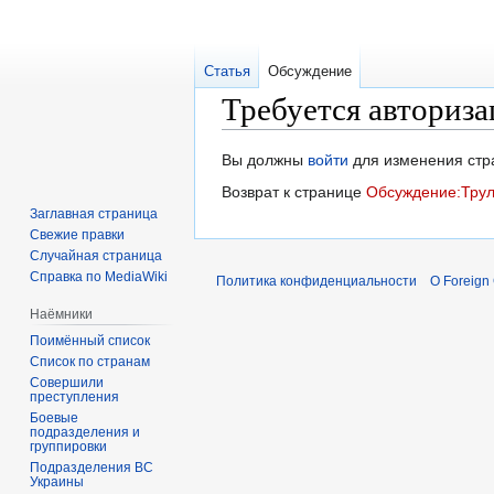
Статья
Обсуждение
Требуется авториза
Перейти
Перейти
Вы должны
войти
для изменения стр
к
к
Возврат к странице
Обсуждение:Трул
навигации
поиску
Заглавная страница
Свежие правки
Случайная страница
Справка по MediaWiki
Политика конфиденциальности
О Foreign
Наёмники
Поимённый список
Список по странам
Совершили
преступления
Боевые
подразделения и
группировки
Подразделения ВС
Украины